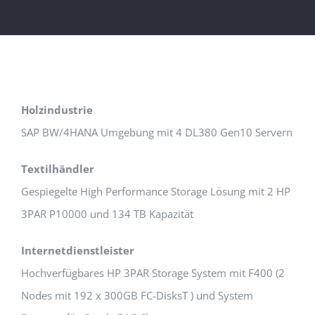
Holzindustrie
SAP BW/4HANA Umgebung mit 4 DL380 Gen10 Servern
Textilhändler
Gespiegelte High Performance Storage Lösung mit 2 HP
3PAR P10000 und 134 TB Kapazität
Internetdienstleister
Hochverfügbares HP 3PAR Storage System mit F400 (2
Nodes mit 192 x 300GB FC-DisksT ) und System