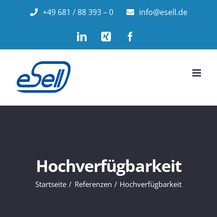
Zum
+49 681 / 88 393 – 0
info@esell.de
Inhalt
LinkedIn
Xing
Facebook
springen
Hochverfügbarkeit
Startseite
Referenzen
Hochverfügbarkeit