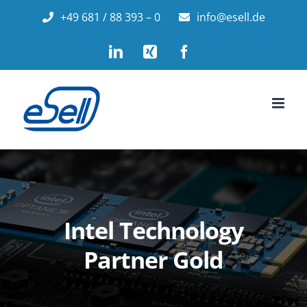
Zum
+49 681 / 88 393 – 0
info@esell.de
Inhalt
LinkedIn
Xing
Facebook
springen
Intel Technology
Partner Gold