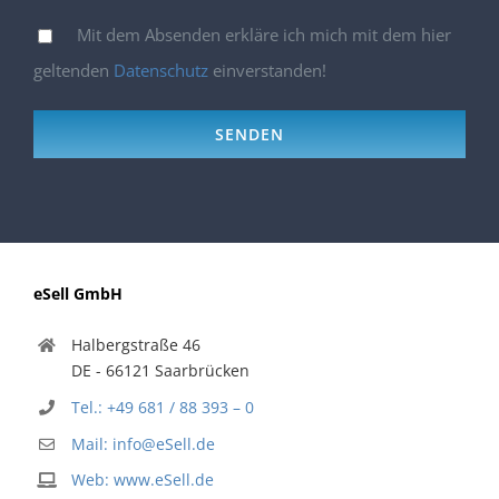
Mit dem Absenden erkläre ich mich mit dem hier
geltenden
Datenschutz
einverstanden!
Bitte lasse dieses Feld leer.
eSell GmbH
Halbergstraße 46
DE - 66121 Saarbrücken
Tel.: +49 681 / 88 393 – 0
Mail: info@eSell.de
Web: www.eSell.de