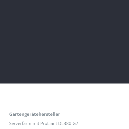
Gartengerätehersteller
Serverfarm mit ProLiant DL380 G7