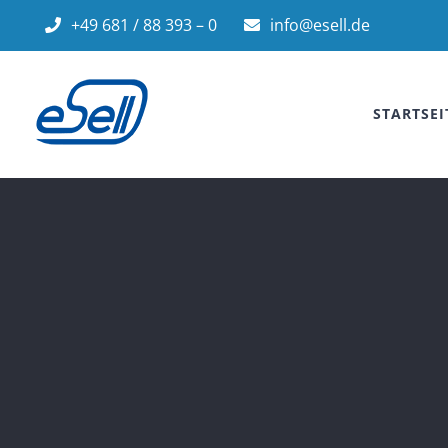
Zum
+49 681 / 88 393 – 0
info@esell.de
Inhalt
springen
STARTSEI